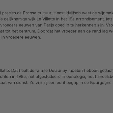
 precies de Franse cultuur. Haast idyllisch weet de wijnmak
 de gelijknamige wijk La Villette in het 19e arrondisement, i
e vroegere eeuwen van Parijs goed in te herkennen zijn. Vro
ast tot het centrum. Doordat het vroeger aan de rand lag w
en in vroegere eeuwen.
lette. Dat heeft de familie Delaunay moeten hebben gedacht 
 richten in 1995, net afgestudeerd in oenologie, het handels
aat van dienst. Zo zijn zij een echt begrip in de Bourgog