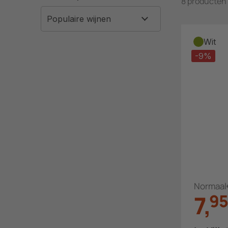
8 producten
Wit
-9%
Normaal
7
,
9
5