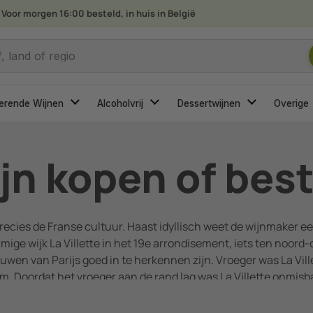
Voor morgen 16:00 besteld, in huis in België
 je op zoek?
, land of regio
erende Wijnen
Alcoholvrij
Dessertwijnen
Overige
ijn kopen of bes
ecies de Franse cultuur. Haast idyllisch weet de wijnmaker een 
mige wijk La Villette in het 19e arrondisement, iets ten noord-
wen van Parijs goed in te herkennen zijn. Vroeger was La Ville
m. Doordat het vroeger aan de rand lag was La Villette onmisba