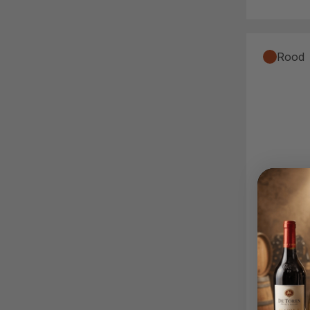
Rood
8
,
1
9