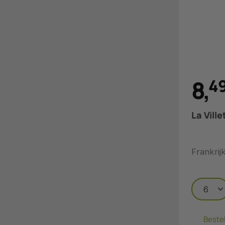
8
,
4
La Ville
Frankrij
Beste