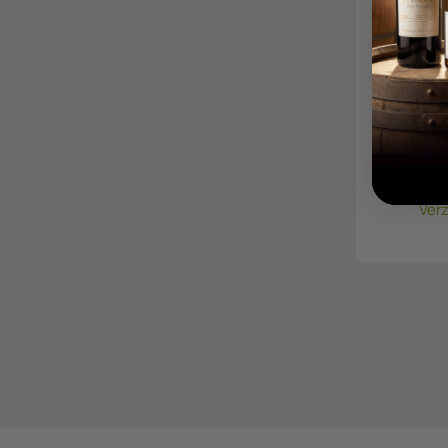
La Vill
Mourve
Frankrij
Syrah, 
Verz