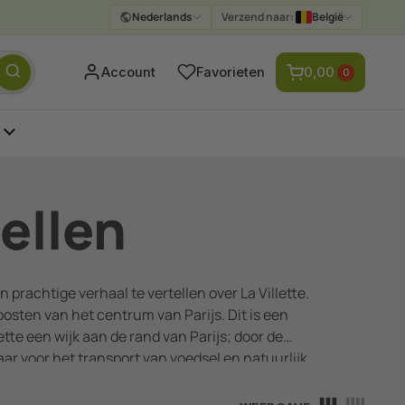
Nederlands
Verzend naar:
België
Verzenden
Account
Favorieten
0,00
0
tellen
prachtige verhaal te vertellen over La Villette.
oosten van het centrum van Parijs. Dit is een
tte een wijk aan de rand van Parijs; door de
ar voor het transport van voedsel en natuurlijk