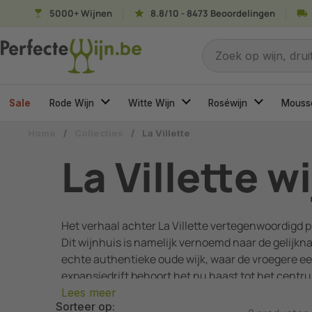
Ga naar content
5000+ Wijnen
8.8/10 - 8473 Beoordelingen
Naar welke wijn ben
Zoek op wijn, druif
Sale
Rode Wijn
Witte Wijn
Roséwijn
Mouss
Home
/
Collecties
/
La Villette
La Villette w
Het verhaal achter La Villette vertegenwoordigd pr
Dit wijnhuis is namelijk vernoemd naar de gelijkna
echte authentieke oude wijk, waar de vroegere eeu
expansiedrift behoort het nu haast tot het centru
wijn, voor de Parijzenaren in vroegere eeuwen.
Lees meer
Sorteer op: