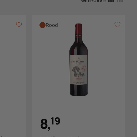
WEERGAVE:
Rood
8
,
1
9