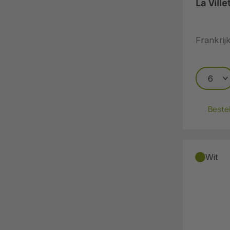
La Vill
Frankri
Beste
Wit