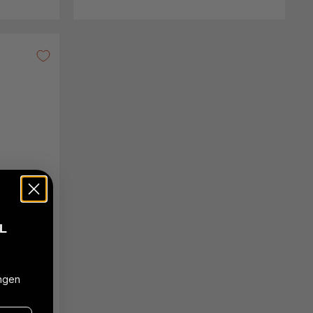
L
ngen