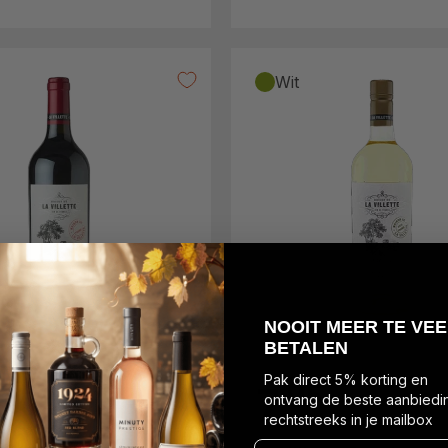
Wit
N
OOIT MEER TE VEE
BETALEN
Pak direct 5% korting en
7
,
9
5
ontvang de beste aanbiedi
rechtstreeks in je mailbox
Vul hier je maildres in...