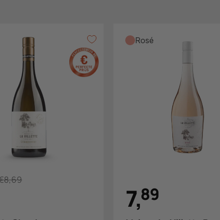
Rosé
€8,69
7
,
8
9