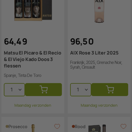
64
,
4
9
96
,
5
0
Matsu El Picaro & El Recio
AIX Rose 3 Liter 2025
& El Viejo Kado Doos 3
Frankrijk, 2025, Grenache Noir,
flessen
Syrah, Cinsault
Spanje, Tinta De Toro
Maandag verzonden
Maandag verzonden
Prosecco
Rood