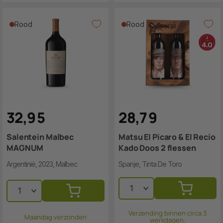
Rood
Rood
32
,
9
5
28
,
7
9
Salentein Malbec
Matsu El Picaro & El Recio
MAGNUM
Kado Doos 2 flessen
Argentinië, 2023, Malbec
Spanje, Tinta De Toro
Verzending binnen circa 3
Maandag verzonden
werkdagen.