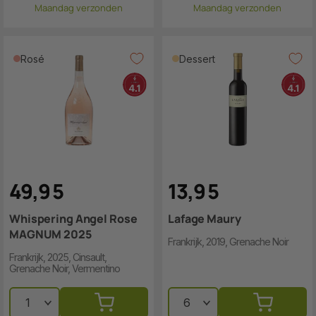
Maandag verzonden
Maandag verzonden
Rosé
Dessert
49
,
9
5
13
,
9
5
Whispering Angel Rose
Lafage Maury
MAGNUM 2025
Frankrijk, 2019, Grenache Noir
Frankrijk, 2025, Cinsault,
Grenache Noir, Vermentino