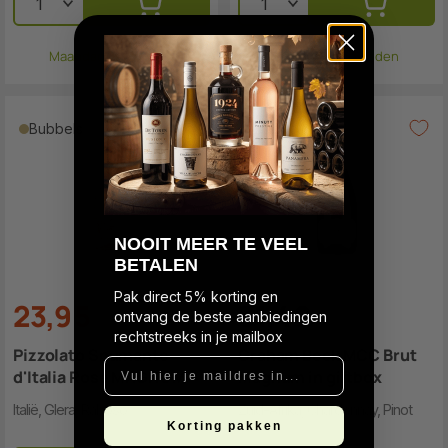
Maandag verzonden
Maandag verzonden
Bubbels
Bubbels
N
OOIT MEER TE VEEL
BETALEN
Pak direct 5% korting en
23
,
9
5
31
,
4
9
ontvang de beste aanbiedingen
rechtstreeks in je mailbox
Pizzolato Spumante
Graham Beck MCC Brut
Vul hier je maildres in...
d'Italia Rosé MAGNUM
Magnum in giftbox
Italië, Glera, Raboso
Zuid-Afrika, Chardonnay, Pinot
Noir
Korting pakken