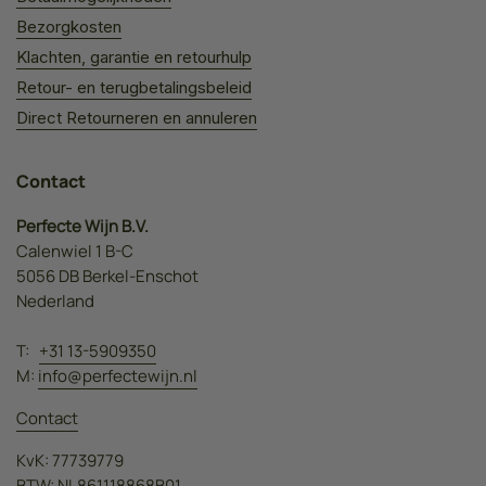
Bezorgkosten
Klachten, garantie en retourhulp
Retour- en terugbetalingsbeleid
Direct Retourneren en annuleren
Contact
Perfecte Wijn B.V.
Calenwiel 1 B-C
5056 DB Berkel-Enschot
Nederland
T:
+31 13-5909350
M:
info@perfectewijn.nl
Contact
KvK: 77739779
BTW: NL861118868B01