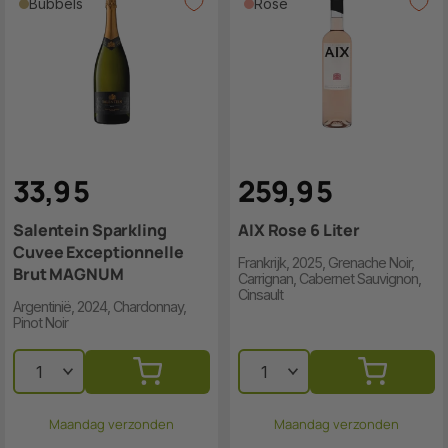
Bubbels
Rosé
33
,
9
5
259
,
9
5
Salentein Sparkling
AIX Rose 6 Liter
Cuvee Exceptionnelle
Frankrijk, 2025, Grenache Noir,
Brut MAGNUM
Carrignan, Cabernet Sauvignon,
Cinsault
Argentinië, 2024, Chardonnay,
Pinot Noir
Maandag verzonden
Maandag verzonden