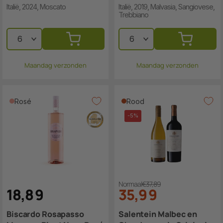
Italië, 2024, Moscato
Italië, 2019, Malvasia, Sangiovese,
Trebbiano
Maandag verzonden
Maandag verzonden
Rosé
Rood
-5%
Normaal
€37,89
18
,
8
9
35
,
9
9
Biscardo Rosapasso
Salentein Malbec en