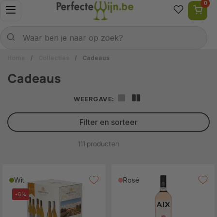
0
Ga naar content
Menu openen
Naar welke wijn ben je op zoek?
Verzenden
Waar ben je naar op zoek?
Home
/
Collecties
/
Cadeaus
Cadeaus
WEERGAVE:
Filter en sorteer
111 producten
Wit
Rosé
-6%