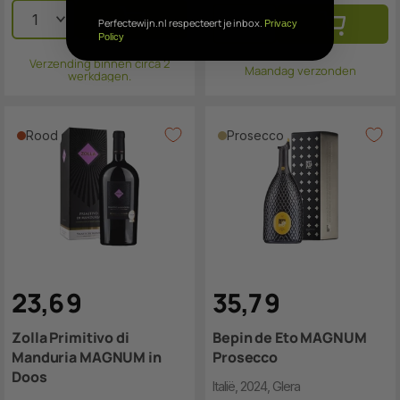
Perfectewijn.nl respecteert je inbox.
Privacy
Policy
Verzending binnen circa 2
Maandag verzonden
werkdagen.
Rood
Prosecco
23
,
6
9
35
,
7
9
Zolla Primitivo di
Bepin de Eto MAGNUM
Manduria MAGNUM in
Prosecco
Doos
Italië, 2024, Glera