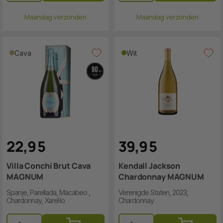
Maandag verzonden
Maandag verzonden
Cava
Wit
22
,
9
5
39
,
9
5
Villa Conchi Brut Cava
Kendall Jackson
MAGNUM
Chardonnay MAGNUM
Spanje, Parellada, Macabeo ,
Verenigde Staten, 2023,
Chardonnay, Xarel·lo
Chardonnay