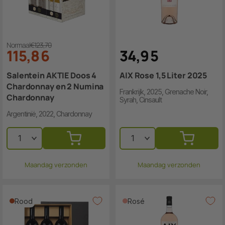
Normaal
€123,70
115
,
8
6
34
,
9
5
Salentein AKTIE Doos 4
AIX Rose 1,5 Liter 2025
Chardonnay en 2 Numina
Frankrijk, 2025, Grenache Noir,
Chardonnay
Syrah, Cinsault
Argentinië, 2022, Chardonnay
Maandag verzonden
Maandag verzonden
Rood
Rosé