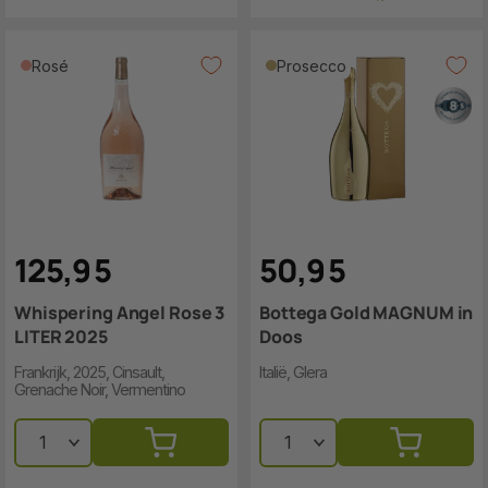
Rosé
Prosecco
125
,
9
5
50
,
9
5
Whispering Angel Rose 3
Bottega Gold MAGNUM in
LITER 2025
Doos
Frankrijk, 2025, Cinsault,
Italië, Glera
Grenache Noir, Vermentino