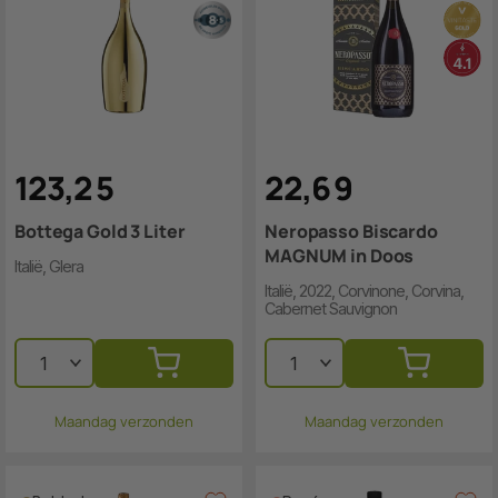
123
,
2
5
22
,
6
9
Bottega Gold 3 Liter
Neropasso Biscardo
MAGNUM in Doos
Italië, Glera
Italië, 2022, Corvinone, Corvina,
Cabernet Sauvignon
Maandag verzonden
Maandag verzonden