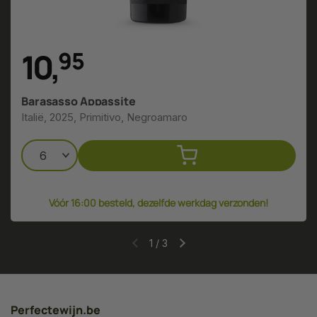
10
,
9
5
Barasasso Appassite
Italië, 2025, Primitivo, Negroamaro
Vóór 16:00 besteld, dezelfde werkdag verzonden!
1
/
3
Perfectewijn.be