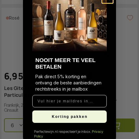
Rosé
Rosé
N
OOIT MEER TE VEEL
BETALEN
6
,
9
5
7
,
9
5
Pak direct 5% korting en
ontvang de beste aanbiedingen
Les Gites Cuvee
Marival Rosé
rechtstreeks in je mailbox
Particuliere Rosé
Vul hier je maildres in...
Frankrijk, 2025, Cinsault,
Grenache Noir, Syrah
Frankrijk, 2024, Grenache Noir,
Cinsault
Korting pakken
Perfectewijn.nl respecteert je inbox.
Privacy
Policy