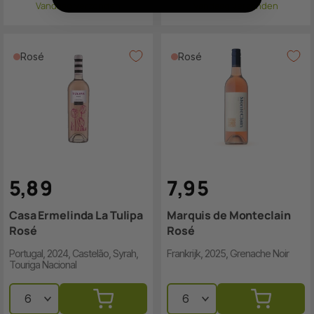
Vandaag verzonden
Vandaag verzonden
Rosé
Rosé
5
,
8
9
7
,
9
5
Casa Ermelinda La Tulipa
Marquis de Monteclain
Rosé
Rosé
Portugal, 2024, Castelão, Syrah,
Frankrijk, 2025, Grenache Noir
Touriga Nacional