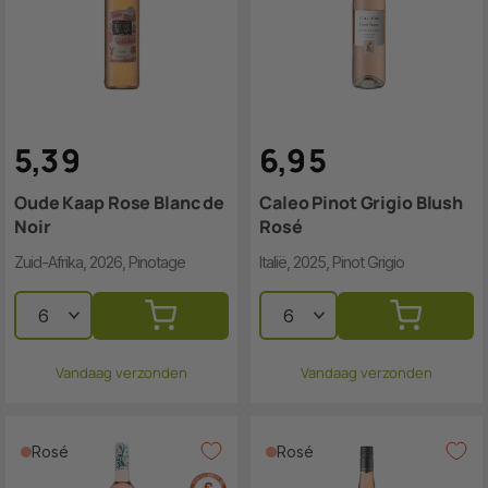
5
,
3
9
6
,
9
5
Oude Kaap Rose Blanc de
Caleo Pinot Grigio Blush
Noir
Rosé
Zuid-Afrika, 2026, Pinotage
Italië, 2025, Pinot Grigio
Vandaag verzonden
Vandaag verzonden
Rosé
Rosé