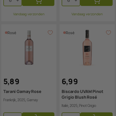
Vandaag verzonden
Vandaag verzonden
Rosé
Rosé
5
,
8
9
6
,
9
9
Tarani Gamay Rose
Biscardo UVAM Pinot
Grigio Blush Rosé
Frankrijk, 2025, Gamay
Italië, 2025, Pinot Grigio