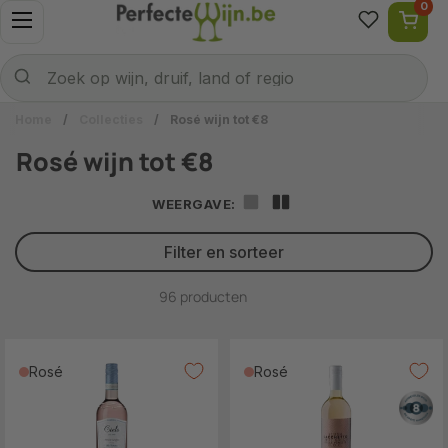
0
Ga naar content
Menu openen
Naar welke wijn ben je op zoek?
Verzenden
Zoek op wijn, druif, land of regio
Home
/
Collecties
/
Rosé wijn tot €8
Rosé wijn tot €8
WEERGAVE:
Filter en sorteer
96 producten
Rosé
Rosé