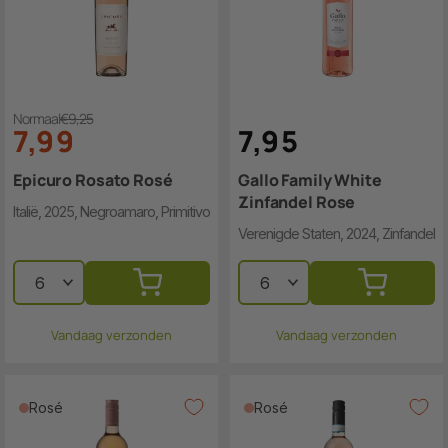
Normaal
€9,25
7
,
9
9
7
,
9
5
Epicuro Rosato Rosé
Gallo Family White
Zinfandel Rose
Italië, 2025, Negroamaro, Primitivo
Verenigde Staten, 2024, Zinfandel
Vandaag verzonden
Vandaag verzonden
Rosé
Rosé