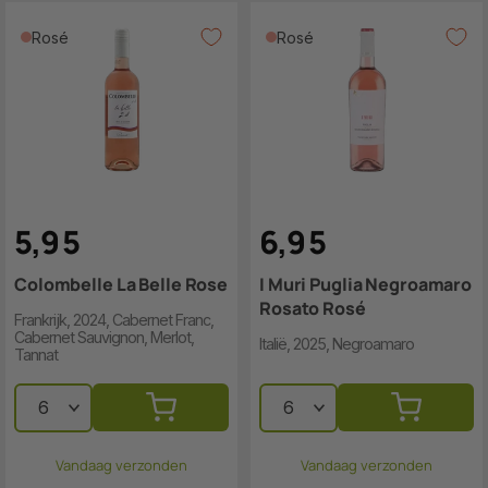
Rosé
Rosé
5
,
9
5
6
,
9
5
Colombelle La Belle Rose
I Muri Puglia Negroamaro
Rosato Rosé
Frankrijk, 2024, Cabernet Franc,
Cabernet Sauvignon, Merlot,
Italië, 2025, Negroamaro
Tannat
Vandaag verzonden
Vandaag verzonden