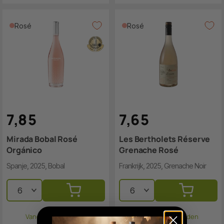
Rosé
Rosé
7
,
8
5
7
,
6
5
Mirada Bobal Rosé
Les Bertholets Réserve
Orgánico
Grenache Rosé
Spanje, 2025, Bobal
Frankrijk, 2025, Grenache Noir
Vandaag verzonden
Vandaag verzonden