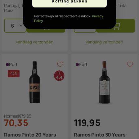
Korting pakken
Portugal, Tinta Barocca, Tinta
Portugal, Tinta Barocca, Tinta
Roriz
Roriz, Touriga Franca
Perfectewijn.nl respecteert je inbox.
Privacy
Policy
Vandaag verzonden
Vandaag verzonden
Port
Port
-12%
Normaal
€79,95
70
,
3
5
119
,
9
5
Ramos Pinto 20 Years
Ramos Pinto 30 Years