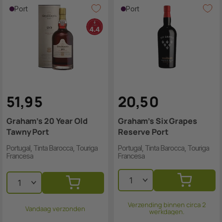
Port
Port
51
,
9
5
20
,
5
0
Graham’s 20 Year Old
Graham’s Six Grapes
Tawny Port
Reserve Port
Portugal, Tinta Barocca, Touriga
Portugal, Tinta Barocca, Touriga
Francesa
Francesa
Verzending binnen circa 2
Vandaag verzonden
werkdagen.