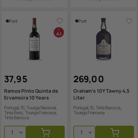
Port
Port
37
,
9
5
269
,
0
0
Ramos Pinto Quinta de
Graham’s 10Y Tawny 4,5
Ervamoira 10 Years
Liter
Portugal, 10, Touriga Nacional,
Portugal, 10, Tinta Barocca,
Tinta Roriz, Touriga Francesa,
Touriga Francesa
Tinta Barocca