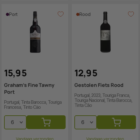
Port
Rood
15
,
9
5
12
,
9
5
Graham’s Fine Tawny
Gestolen Fiets Rood
Port
Portugal, 2023, Touriga Franca,
Touriga Nacional, Tinta Barocca,
Portugal, Tinta Barocca, Touriga
Tinta Cão
Francesa, Tinto Cäo
Vandaag verzonden
Vandaag verzonden