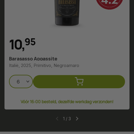
10
,
9
5
Barasasso Appassite
Italië, 2025, Primitivo, Negroamaro
Vóór 16:00 besteld, dezelfde werkdag verzonden!
1
/
3