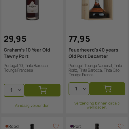
29
,
9
5
77
,
9
5
Graham’s 10 Year Old
Feuerheerd's 40 years
Tawny Port
Old Port Decanter
Portugal, 10, Tinta Barocca,
Portugal, Touriga Nacional, Tinta
Touriga Francesa
Roriz, Tinta Barocca, Tinta Cão,
Touriga Franca
Verzending binnen circa 3
Vandaag verzonden
werkdagen.
Rood
Port