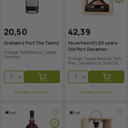
20
,
5
0
42
,
3
9
Graham’s Port The Tawny
Feuerheerd's 20 years
Old Port Decanter
Portugal, Tinta Barocca, Touriga
Francesa
Portugal, Touriga Nacional, Tinta
Roriz, Tinta Barocca, Tinta Cão
Vandaag verzonden
Vandaag verzonden
Port
Port