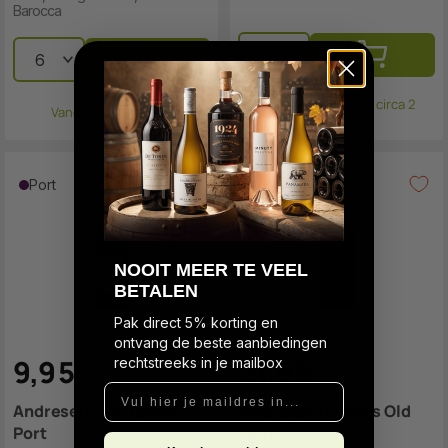
Barocca
Verzending binnen circa 2
Vandaag verzonden
werkdagen.
Port
Port
N
OOIT MEER TE VEEL
BETALEN
Pak direct 5% korting en
ontvang de beste aanbiedingen
9
,
9
5
21
,
9
5
rechtstreeks in je mailbox
Vul hier je maildres in...
Andresen Fine Tawny
Andresen 10 Years Old
Port
Tawny Port