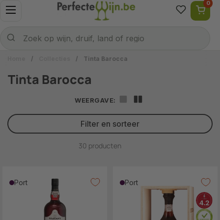
0
Ga naar content
Menu openen
Naar welke wijn ben je op zoek?
Verzenden
Zoek op wijn, druif, land of regio
Home
/
Collecties
/
Tinta Barocca
Tinta Barocca
WEERGAVE:
Filter en sorteer
30 producten
Port
Port